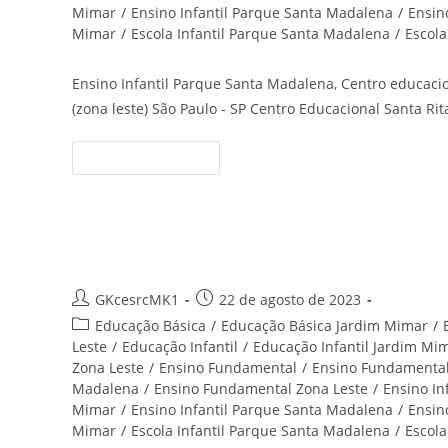
Mimar
/
Ensino Infantil Parque Santa Madalena
/
Ensino
Mimar
/
Escola Infantil Parque Santa Madalena
/
Escola
Ensino Infantil Parque Santa Madalena, Centro educacion
(zona leste) São Paulo - SP Centro Educacional Santa Rit
Ensino
Continue Lendo
Infantil
Parque
Santa
Madalena
–
Centro
Educação Infantil Jardim Ivone
Educacional
Santa
Rita
Autor
Post
GKcesrcMK1
22 de agosto de 2023
do
publicado:
Categoria
Educação Básica
/
Educação Básica Jardim Mimar
/
post:
do
Leste
/
Educação Infantil
/
Educação Infantil Jardim Mi
post:
Zona Leste
/
Ensino Fundamental
/
Ensino Fundamental
Madalena
/
Ensino Fundamental Zona Leste
/
Ensino Inf
Mimar
/
Ensino Infantil Parque Santa Madalena
/
Ensino
Mimar
/
Escola Infantil Parque Santa Madalena
/
Escola