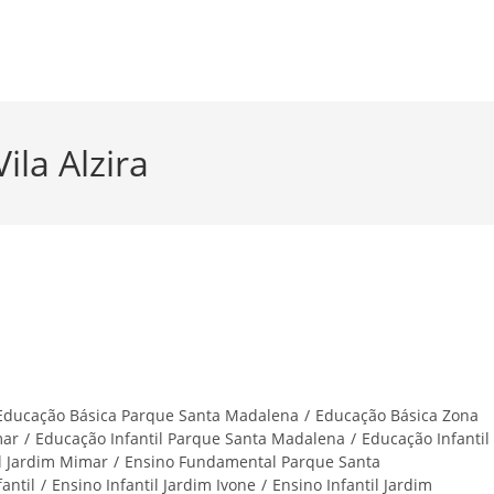
Cassia
ila Alzira
Madalena – Centro Educacional Santa
Educação Básica Parque Santa Madalena
/
Educação Básica Zona
mar
/
Educação Infantil Parque Santa Madalena
/
Educação Infantil
 Jardim Mimar
/
Ensino Fundamental Parque Santa
antil
/
Ensino Infantil Jardim Ivone
/
Ensino Infantil Jardim