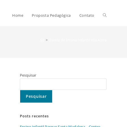
Alternar
Home
Proposta Pedagógica
Contato
pesquisa
>
Escola de Ensino Infantil Vila Alzira
do
Pesquisar
site
Pesquisar
Posts recentes
Ensino Infantil Parque Santa Madalena – Centro