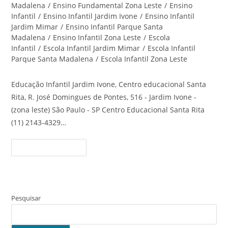
Madalena
/
Ensino Fundamental Zona Leste
/
Ensino
Infantil
/
Ensino Infantil Jardim Ivone
/
Ensino Infantil
Jardim Mimar
/
Ensino Infantil Parque Santa
Madalena
/
Ensino Infantil Zona Leste
/
Escola
Infantil
/
Escola Infantil Jardim Mimar
/
Escola Infantil
Parque Santa Madalena
/
Escola Infantil Zona Leste
Educação Infantil Jardim Ivone, Centro educacional Santa
Rita, R. José Domingues de Pontes, 516 - Jardim Ivone -
(zona leste) São Paulo - SP Centro Educacional Santa Rita
(11) 2143-4329…
Educação
Continue Lendo
Infantil
Jardim
Ivone
–
Centro
Educacional
Santa
Pesquisar
Rita