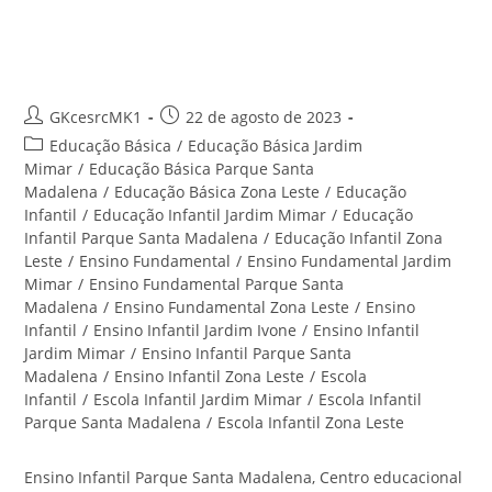
Madalena – Centro Educacional
Santa Rita
Autor
Post
GKcesrcMK1
22 de agosto de 2023
do
publicado:
Categoria
Educação Básica
/
Educação Básica Jardim
post:
do
Mimar
/
Educação Básica Parque Santa
post:
Madalena
/
Educação Básica Zona Leste
/
Educação
Infantil
/
Educação Infantil Jardim Mimar
/
Educação
Infantil Parque Santa Madalena
/
Educação Infantil Zona
Leste
/
Ensino Fundamental
/
Ensino Fundamental Jardim
Mimar
/
Ensino Fundamental Parque Santa
Madalena
/
Ensino Fundamental Zona Leste
/
Ensino
Infantil
/
Ensino Infantil Jardim Ivone
/
Ensino Infantil
Jardim Mimar
/
Ensino Infantil Parque Santa
Madalena
/
Ensino Infantil Zona Leste
/
Escola
Infantil
/
Escola Infantil Jardim Mimar
/
Escola Infantil
Parque Santa Madalena
/
Escola Infantil Zona Leste
Ensino Infantil Parque Santa Madalena, Centro educacional