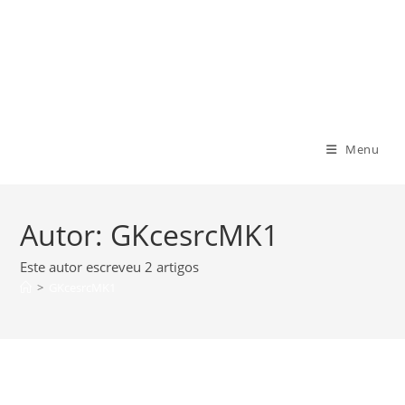
Ir
para
Centro Educacional Santa Rita de
o
conteúdo
Cassia
Menu
Autor:
GKcesrcMK1
Este autor escreveu 2 artigos
>
GKcesrcMK1
Ensino Infantil Parque Santa