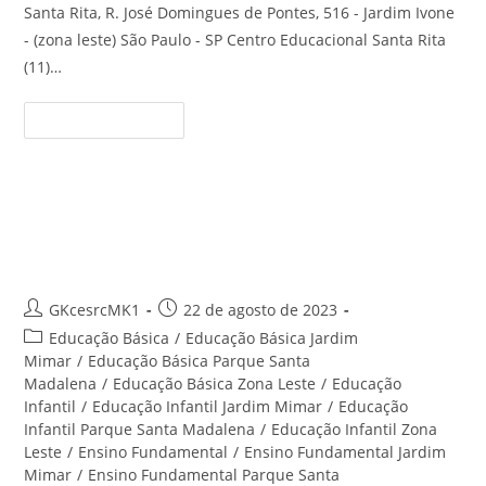
Santa Rita, R. José Domingues de Pontes, 516 - Jardim Ivone
- (zona leste) São Paulo - SP Centro Educacional Santa Rita
(11)…
Ensino
Continue Lendo
Infantil
Parque
Santa
Madalena
–
Centro
Educação Infantil Jardim Ivone –
Educacional
Santa
Centro Educacional Santa Rita
Rita
Autor
Post
GKcesrcMK1
22 de agosto de 2023
do
publicado:
Categoria
Educação Básica
/
Educação Básica Jardim
post:
do
Mimar
/
Educação Básica Parque Santa
post:
Madalena
/
Educação Básica Zona Leste
/
Educação
Infantil
/
Educação Infantil Jardim Mimar
/
Educação
Infantil Parque Santa Madalena
/
Educação Infantil Zona
Leste
/
Ensino Fundamental
/
Ensino Fundamental Jardim
Mimar
/
Ensino Fundamental Parque Santa