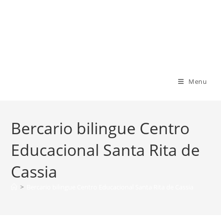
Ir
para
Centro Educacional Santa Rita de
o
conteúdo
Cassia
Menu
Bercario bilingue Centro
Educacional Santa Rita de
Cassia
>
Bercario bilingue Centro Educacional Santa Rita de Cassia