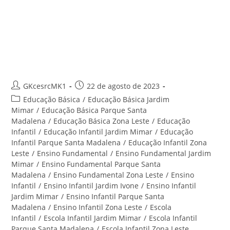
Ensino Infantil Parque Santa
Madalena – Centro Educacional
Santa Rita
Autor
Post
GKcesrcMK1
22 de agosto de 2023
do
publicado:
Categoria
Educação Básica
/
Educação Básica Jardim
post:
do
Mimar
/
Educação Básica Parque Santa
post:
Madalena
/
Educação Básica Zona Leste
/
Educação
Infantil
/
Educação Infantil Jardim Mimar
/
Educação
Infantil Parque Santa Madalena
/
Educação Infantil Zona
Leste
/
Ensino Fundamental
/
Ensino Fundamental Jardim
Mimar
/
Ensino Fundamental Parque Santa
Madalena
/
Ensino Fundamental Zona Leste
/
Ensino
Infantil
/
Ensino Infantil Jardim Ivone
/
Ensino Infantil
Jardim Mimar
/
Ensino Infantil Parque Santa
Madalena
/
Ensino Infantil Zona Leste
/
Escola
Infantil
/
Escola Infantil Jardim Mimar
/
Escola Infantil
Parque Santa Madalena
/
Escola Infantil Zona Leste