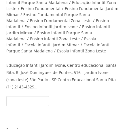
Infantil Parque Santa Madalena
/
Educação Infantil Zona
Leste
/
Ensino Fundamental
/
Ensino Fundamental Jardim
Mimar
/
Ensino Fundamental Parque Santa
Madalena
/
Ensino Fundamental Zona Leste
/
Ensino
Infantil
/
Ensino Infantil Jardim Ivone
/
Ensino Infantil
Jardim Mimar
/
Ensino Infantil Parque Santa
Madalena
/
Ensino Infantil Zona Leste
/
Escola
Infantil
/
Escola Infantil Jardim Mimar
/
Escola Infantil
Parque Santa Madalena
/
Escola Infantil Zona Leste
Educação Infantil Jardim Ivone, Centro educacional Santa
Rita, R. José Domingues de Pontes, 516 - Jardim Ivone -
(zona leste) São Paulo - SP Centro Educacional Santa Rita
(11) 2143-4329…
Educação
Continue Lendo
Infantil
Jardim
Ivone
–
Centro
Educacional