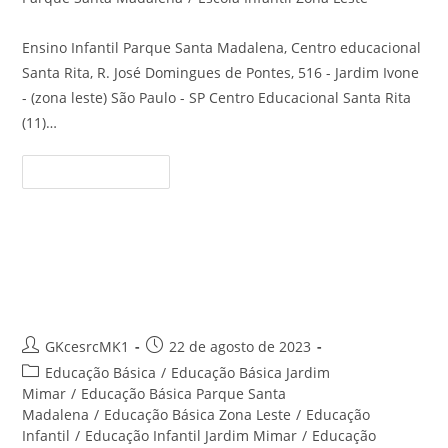
Ensino Infantil Parque Santa Madalena, Centro educacional
Santa Rita, R. José Domingues de Pontes, 516 - Jardim Ivone
- (zona leste) São Paulo - SP Centro Educacional Santa Rita
(11)…
Ensino
Continue Lendo
Infantil
Parque
Santa
Madalena
–
Centro
Educação Infantil Jardim Ivone –
Educacional
Santa
Centro Educacional Santa Rita
Rita
Autor
Post
GKcesrcMK1
22 de agosto de 2023
do
publicado:
Categoria
Educação Básica
/
Educação Básica Jardim
post:
do
Mimar
/
Educação Básica Parque Santa
post:
Madalena
/
Educação Básica Zona Leste
/
Educação
Infantil
/
Educação Infantil Jardim Mimar
/
Educação