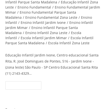
Infantil Parque Santa Madalena
/
Educação Infantil Zona
Leste
/
Ensino Fundamental
/
Ensino Fundamental Jardim
Mimar
/
Ensino Fundamental Parque Santa
Madalena
/
Ensino Fundamental Zona Leste
/
Ensino
Infantil
/
Ensino Infantil Jardim Ivone
/
Ensino Infantil
Jardim Mimar
/
Ensino Infantil Parque Santa
Madalena
/
Ensino Infantil Zona Leste
/
Escola
Infantil
/
Escola Infantil Jardim Mimar
/
Escola Infantil
Parque Santa Madalena
/
Escola Infantil Zona Leste
Educação Infantil Jardim Ivone, Centro educacional Santa
Rita, R. José Domingues de Pontes, 516 - Jardim Ivone -
(zona leste) São Paulo - SP Centro Educacional Santa Rita
(11) 2143-4329…
Educação
Continue Lendo
Infantil
Jardim
Ivone
–
Centro
Educacional