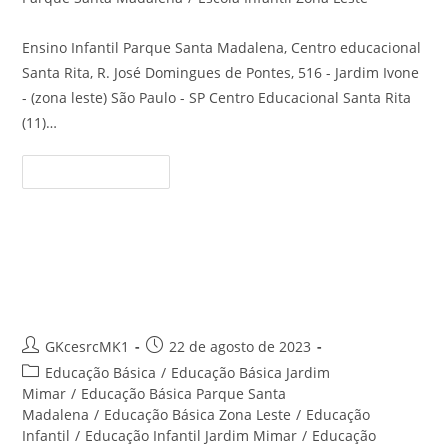
Ensino Infantil Parque Santa Madalena, Centro educacional
Santa Rita, R. José Domingues de Pontes, 516 - Jardim Ivone
- (zona leste) São Paulo - SP Centro Educacional Santa Rita
(11)…
Ensino
Continue Lendo
Infantil
Parque
Santa
Madalena
–
Centro
Educação Infantil Jardim Ivone –
Educacional
Santa
Centro Educacional Santa Rita
Rita
Autor
Post
GKcesrcMK1
22 de agosto de 2023
do
publicado:
Categoria
Educação Básica
/
Educação Básica Jardim
post:
do
Mimar
/
Educação Básica Parque Santa
post:
Madalena
/
Educação Básica Zona Leste
/
Educação
Infantil
/
Educação Infantil Jardim Mimar
/
Educação