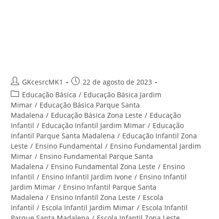
Ensino Infantil Parque Santa
Madalena – Centro Educacional
Santa Rita
Autor
Post
GKcesrcMK1
22 de agosto de 2023
do
publicado:
Categoria
Educação Básica
/
Educação Básica Jardim
post:
do
Mimar
/
Educação Básica Parque Santa
post:
Madalena
/
Educação Básica Zona Leste
/
Educação
Infantil
/
Educação Infantil Jardim Mimar
/
Educação
Infantil Parque Santa Madalena
/
Educação Infantil Zona
Leste
/
Ensino Fundamental
/
Ensino Fundamental Jardim
Mimar
/
Ensino Fundamental Parque Santa
Madalena
/
Ensino Fundamental Zona Leste
/
Ensino
Infantil
/
Ensino Infantil Jardim Ivone
/
Ensino Infantil
Jardim Mimar
/
Ensino Infantil Parque Santa
Madalena
/
Ensino Infantil Zona Leste
/
Escola
Infantil
/
Escola Infantil Jardim Mimar
/
Escola Infantil
Parque Santa Madalena
/
Escola Infantil Zona Leste