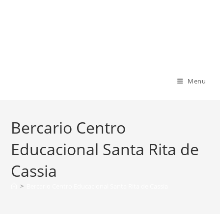
Ir
para
Centro Educacional Santa Rita de
o
conteúdo
Cassia
Menu
Bercario Centro
Educacional Santa Rita de
Cassia
>
Bercario Centro Educacional Santa Rita de Cassia