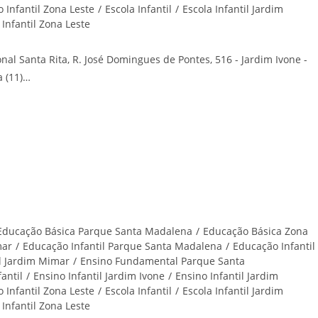
 Infantil Zona Leste
/
Escola Infantil
/
Escola Infantil Jardim
 Infantil Zona Leste
al Santa Rita, R. José Domingues de Pontes, 516 - Jardim Ivone -
a (11)…
 – Centro Educacional Santa Rita
Educação Básica Parque Santa Madalena
/
Educação Básica Zona
mar
/
Educação Infantil Parque Santa Madalena
/
Educação Infantil
 Jardim Mimar
/
Ensino Fundamental Parque Santa
antil
/
Ensino Infantil Jardim Ivone
/
Ensino Infantil Jardim
 Infantil Zona Leste
/
Escola Infantil
/
Escola Infantil Jardim
 Infantil Zona Leste