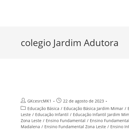
Ir
para
Centro Educacional Santa Rita de 
o
conteúdo
colegio Jardim Adutora
Ensino Infantil Parque Santa 
Rita
Autor
Post
GKcesrcMK1
22 de agosto de 2023
do
publicado:
Categoria
Educação Básica
/
Educação Básica Jardim Mimar
/
post:
do
Leste
/
Educação Infantil
/
Educação Infantil Jardim Mi
post:
Zona Leste
/
Ensino Fundamental
/
Ensino Fundamental
Madalena
/
Ensino Fundamental Zona Leste
/
Ensino Inf