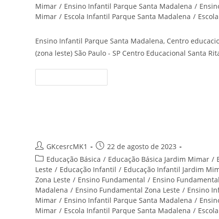
Mimar
/
Ensino Infantil Parque Santa Madalena
/
Ensino
Mimar
/
Escola Infantil Parque Santa Madalena
/
Escola
Ensino Infantil Parque Santa Madalena, Centro educacion
(zona leste) São Paulo - SP Centro Educacional Santa Rit
Ensino
Continue Lendo
Infantil
Parque
Santa
Madalena
–
Centro
Educação Infantil Jardim Ivone
Educacional
Santa
Rita
Autor
Post
GKcesrcMK1
22 de agosto de 2023
do
publicado:
Categoria
Educação Básica
/
Educação Básica Jardim Mimar
/
post:
do
Leste
/
Educação Infantil
/
Educação Infantil Jardim Mi
post:
Zona Leste
/
Ensino Fundamental
/
Ensino Fundamental
Madalena
/
Ensino Fundamental Zona Leste
/
Ensino Inf
Mimar
/
Ensino Infantil Parque Santa Madalena
/
Ensino
Mimar
/
Escola Infantil Parque Santa Madalena
/
Escola