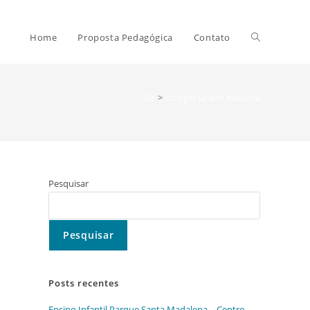
Alternar
Home
Proposta Pedagógica
Contato
pesquisa
>
colegio Jardim Adutora
do
Pesquisar
site
Pesquisar
Posts recentes
Ensino Infantil Parque Santa Madalena – Centro