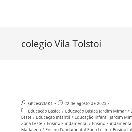
Ir
para
Centro Educacional Santa Rita de 
o
conteúdo
colegio Vila Tolstoi
Ensino Infantil Parque Santa 
Rita
Autor
Post
GKcesrcMK1
22 de agosto de 2023
do
publicado:
Categoria
Educação Básica
/
Educação Básica Jardim Mimar
/
post:
do
Leste
/
Educação Infantil
/
Educação Infantil Jardim Mi
post:
Zona Leste
/
Ensino Fundamental
/
Ensino Fundamental
Madalena
/
Ensino Fundamental Zona Leste
/
Ensino Inf