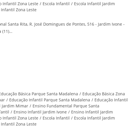
 Infantil Zona Leste
/
Escola Infantil
/
Escola Infantil Jardim
 Infantil Zona Leste
al Santa Rita, R. José Domingues de Pontes, 516 - Jardim Ivone -
a (11)…
 – Centro Educacional Santa Rita
Educação Básica Parque Santa Madalena
/
Educação Básica Zona
mar
/
Educação Infantil Parque Santa Madalena
/
Educação Infantil
 Jardim Mimar
/
Ensino Fundamental Parque Santa
antil
/
Ensino Infantil Jardim Ivone
/
Ensino Infantil Jardim
 Infantil Zona Leste
/
Escola Infantil
/
Escola Infantil Jardim
 Infantil Zona Leste