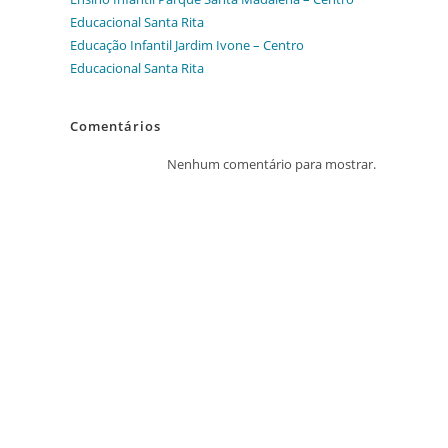
Educacional Santa Rita
Educação Infantil Jardim Ivone – Centro
Educacional Santa Rita
Comentários
Nenhum comentário para mostrar.