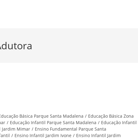
Cassia
Adutora
Madalena – Centro Educacional Santa
Educação Básica Parque Santa Madalena
/
Educação Básica Zona
mar
/
Educação Infantil Parque Santa Madalena
/
Educação Infantil
 Jardim Mimar
/
Ensino Fundamental Parque Santa
antil
/
Ensino Infantil Jardim Ivone
/
Ensino Infantil Jardim