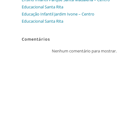
Educacional Santa Rita
Educação Infantil Jardim Ivone – Centro
Educacional Santa Rita
Comentários
Nenhum comentário para mostrar.