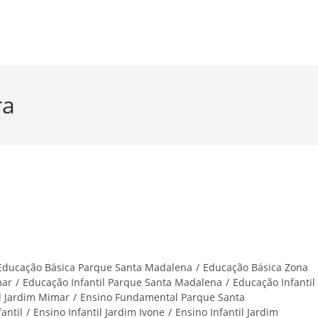
Cassia
ra
Madalena – Centro Educacional Santa
Educação Básica Parque Santa Madalena
/
Educação Básica Zona
mar
/
Educação Infantil Parque Santa Madalena
/
Educação Infantil
 Jardim Mimar
/
Ensino Fundamental Parque Santa
antil
/
Ensino Infantil Jardim Ivone
/
Ensino Infantil Jardim