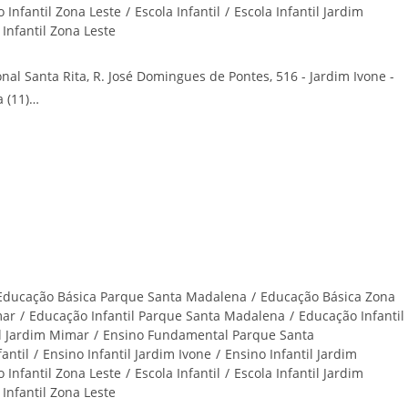
 Infantil Zona Leste
/
Escola Infantil
/
Escola Infantil Jardim
 Infantil Zona Leste
al Santa Rita, R. José Domingues de Pontes, 516 - Jardim Ivone -
a (11)…
 – Centro Educacional Santa Rita
Educação Básica Parque Santa Madalena
/
Educação Básica Zona
mar
/
Educação Infantil Parque Santa Madalena
/
Educação Infantil
 Jardim Mimar
/
Ensino Fundamental Parque Santa
antil
/
Ensino Infantil Jardim Ivone
/
Ensino Infantil Jardim
 Infantil Zona Leste
/
Escola Infantil
/
Escola Infantil Jardim
 Infantil Zona Leste