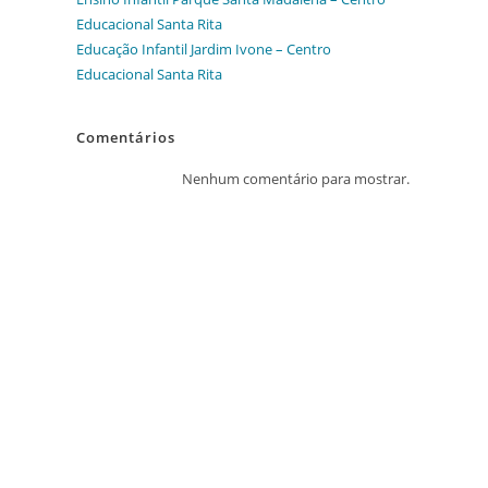
Educacional Santa Rita
Educação Infantil Jardim Ivone – Centro
Educacional Santa Rita
Comentários
Nenhum comentário para mostrar.