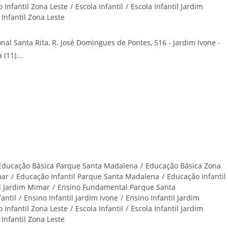
 Infantil Zona Leste
/
Escola Infantil
/
Escola Infantil Jardim
 Infantil Zona Leste
al Santa Rita, R. José Domingues de Pontes, 516 - Jardim Ivone -
a (11)…
 – Centro Educacional Santa Rita
Educação Básica Parque Santa Madalena
/
Educação Básica Zona
mar
/
Educação Infantil Parque Santa Madalena
/
Educação Infantil
 Jardim Mimar
/
Ensino Fundamental Parque Santa
antil
/
Ensino Infantil Jardim Ivone
/
Ensino Infantil Jardim
 Infantil Zona Leste
/
Escola Infantil
/
Escola Infantil Jardim
 Infantil Zona Leste