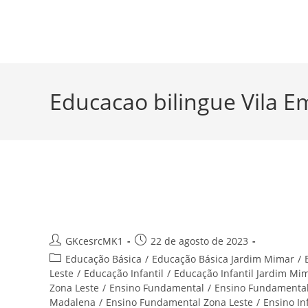
Ir
para
Centro Educacional Santa Rita de 
o
conteúdo
Educacao bilingue Vila E
Ensino Infantil Parque Santa 
Rita
Autor
Post
GKcesrcMK1
22 de agosto de 2023
do
publicado:
Categoria
Educação Básica
/
Educação Básica Jardim Mimar
/
post:
do
Leste
/
Educação Infantil
/
Educação Infantil Jardim Mi
post:
Zona Leste
/
Ensino Fundamental
/
Ensino Fundamental
Madalena
/
Ensino Fundamental Zona Leste
/
Ensino Inf