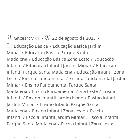
Ensino Infantil Parque Santa
Madalena – Centro Educacional
Santa Rita
Autor
Post
GKcesrcMK1
22 de agosto de 2023
do
publicado:
Categoria
Educação Básica
/
Educação Básica Jardim
post:
do
Mimar
/
Educação Básica Parque Santa
post:
Madalena
/
Educação Básica Zona Leste
/
Educação
Infantil
/
Educação Infantil Jardim Mimar
/
Educação
Infantil Parque Santa Madalena
/
Educação Infantil Zona
Leste
/
Ensino Fundamental
/
Ensino Fundamental Jardim
Mimar
/
Ensino Fundamental Parque Santa
Madalena
/
Ensino Fundamental Zona Leste
/
Ensino
Infantil
/
Ensino Infantil Jardim Ivone
/
Ensino Infantil
Jardim Mimar
/
Ensino Infantil Parque Santa
Madalena
/
Ensino Infantil Zona Leste
/
Escola
Infantil
/
Escola Infantil Jardim Mimar
/
Escola Infantil
Parque Santa Madalena
/
Escola Infantil Zona Leste