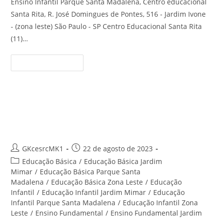
Ensino Infantil Parque Santa Madalena, Centro educacional
Santa Rita, R. José Domingues de Pontes, 516 - Jardim Ivone
- (zona leste) São Paulo - SP Centro Educacional Santa Rita
(11)…
Ensino
Continue Lendo
Infantil
Parque
Santa
Madalena
–
Centro
Educação Infantil Jardim Ivone –
Educacional
Santa
Centro Educacional Santa Rita
Rita
Autor
Post
GKcesrcMK1
22 de agosto de 2023
do
publicado:
Categoria
Educação Básica
/
Educação Básica Jardim
post:
do
Mimar
/
Educação Básica Parque Santa
post:
Madalena
/
Educação Básica Zona Leste
/
Educação
Infantil
/
Educação Infantil Jardim Mimar
/
Educação
Infantil Parque Santa Madalena
/
Educação Infantil Zona
Leste
/
Ensino Fundamental
/
Ensino Fundamental Jardim