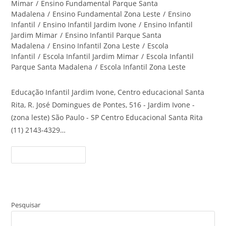
Mimar
/
Ensino Fundamental Parque Santa
Madalena
/
Ensino Fundamental Zona Leste
/
Ensino
Infantil
/
Ensino Infantil Jardim Ivone
/
Ensino Infantil
Jardim Mimar
/
Ensino Infantil Parque Santa
Madalena
/
Ensino Infantil Zona Leste
/
Escola
Infantil
/
Escola Infantil Jardim Mimar
/
Escola Infantil
Parque Santa Madalena
/
Escola Infantil Zona Leste
Educação Infantil Jardim Ivone, Centro educacional Santa
Rita, R. José Domingues de Pontes, 516 - Jardim Ivone -
(zona leste) São Paulo - SP Centro Educacional Santa Rita
(11) 2143-4329…
Educação
Continue Lendo
Infantil
Jardim
Ivone
–
Centro
Educacional
Santa
Pesquisar
Rita