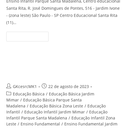
Ensino Infantil Parque Santa Madalena, Centro educacional
Santa Rita, R. José Domingues de Pontes, 516 - Jardim Ivone
- (zona leste) São Paulo - SP Centro Educacional Santa Rita
(11)…
Ensino
Continue Lendo
Infantil
Parque
Santa
Madalena
–
Centro
Educação Infantil Jardim Ivone –
Educacional
Santa
Centro Educacional Santa Rita
Rita
Autor
Post
GKcesrcMK1
22 de agosto de 2023
do
publicado:
Categoria
Educação Básica
/
Educação Básica Jardim
post:
do
Mimar
/
Educação Básica Parque Santa
post:
Madalena
/
Educação Básica Zona Leste
/
Educação
Infantil
/
Educação Infantil Jardim Mimar
/
Educação
Infantil Parque Santa Madalena
/
Educação Infantil Zona
Leste
/
Ensino Fundamental
/
Ensino Fundamental Jardim