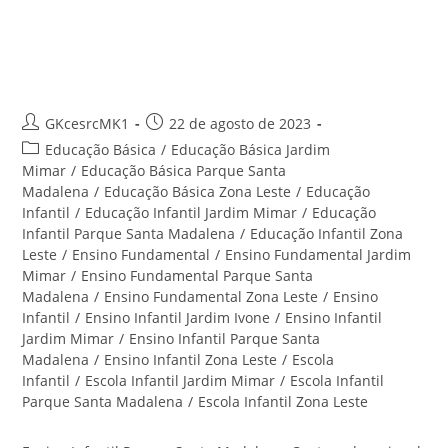
Ensino Infantil Parque Santa
Madalena – Centro Educacional
Santa Rita
Autor
Post
GKcesrcMK1
22 de agosto de 2023
do
publicado:
Categoria
Educação Básica
/
Educação Básica Jardim
post:
do
Mimar
/
Educação Básica Parque Santa
post:
Madalena
/
Educação Básica Zona Leste
/
Educação
Infantil
/
Educação Infantil Jardim Mimar
/
Educação
Infantil Parque Santa Madalena
/
Educação Infantil Zona
Leste
/
Ensino Fundamental
/
Ensino Fundamental Jardim
Mimar
/
Ensino Fundamental Parque Santa
Madalena
/
Ensino Fundamental Zona Leste
/
Ensino
Infantil
/
Ensino Infantil Jardim Ivone
/
Ensino Infantil
Jardim Mimar
/
Ensino Infantil Parque Santa
Madalena
/
Ensino Infantil Zona Leste
/
Escola
Infantil
/
Escola Infantil Jardim Mimar
/
Escola Infantil
Parque Santa Madalena
/
Escola Infantil Zona Leste