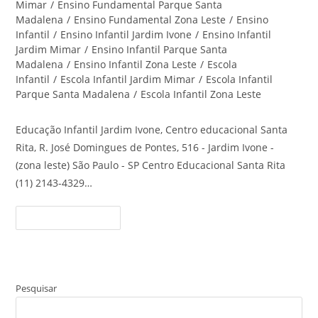
Mimar
/
Ensino Fundamental Parque Santa
Madalena
/
Ensino Fundamental Zona Leste
/
Ensino
Infantil
/
Ensino Infantil Jardim Ivone
/
Ensino Infantil
Jardim Mimar
/
Ensino Infantil Parque Santa
Madalena
/
Ensino Infantil Zona Leste
/
Escola
Infantil
/
Escola Infantil Jardim Mimar
/
Escola Infantil
Parque Santa Madalena
/
Escola Infantil Zona Leste
Educação Infantil Jardim Ivone, Centro educacional Santa
Rita, R. José Domingues de Pontes, 516 - Jardim Ivone -
(zona leste) São Paulo - SP Centro Educacional Santa Rita
(11) 2143-4329…
Educação
Continue Lendo
Infantil
Jardim
Ivone
–
Centro
Educacional
Santa
Pesquisar
Rita