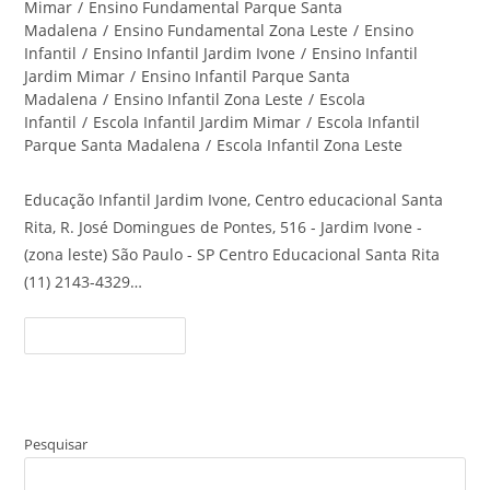
Mimar
/
Ensino Fundamental Parque Santa
Madalena
/
Ensino Fundamental Zona Leste
/
Ensino
Infantil
/
Ensino Infantil Jardim Ivone
/
Ensino Infantil
Jardim Mimar
/
Ensino Infantil Parque Santa
Madalena
/
Ensino Infantil Zona Leste
/
Escola
Infantil
/
Escola Infantil Jardim Mimar
/
Escola Infantil
Parque Santa Madalena
/
Escola Infantil Zona Leste
Educação Infantil Jardim Ivone, Centro educacional Santa
Rita, R. José Domingues de Pontes, 516 - Jardim Ivone -
(zona leste) São Paulo - SP Centro Educacional Santa Rita
(11) 2143-4329…
Educação
Continue Lendo
Infantil
Jardim
Ivone
–
Centro
Educacional
Santa
Pesquisar
Rita