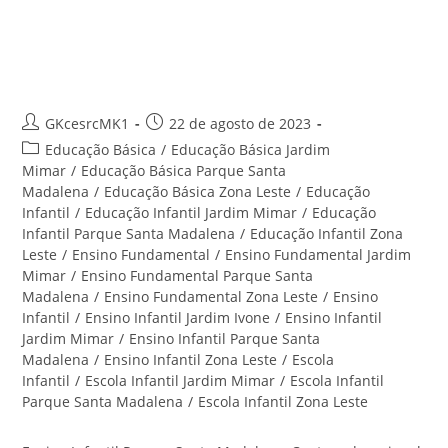
Ensino Infantil Parque Santa
Madalena – Centro Educacional
Santa Rita
Autor
Post
GKcesrcMK1
22 de agosto de 2023
do
publicado:
Categoria
Educação Básica
/
Educação Básica Jardim
post:
do
Mimar
/
Educação Básica Parque Santa
post:
Madalena
/
Educação Básica Zona Leste
/
Educação
Infantil
/
Educação Infantil Jardim Mimar
/
Educação
Infantil Parque Santa Madalena
/
Educação Infantil Zona
Leste
/
Ensino Fundamental
/
Ensino Fundamental Jardim
Mimar
/
Ensino Fundamental Parque Santa
Madalena
/
Ensino Fundamental Zona Leste
/
Ensino
Infantil
/
Ensino Infantil Jardim Ivone
/
Ensino Infantil
Jardim Mimar
/
Ensino Infantil Parque Santa
Madalena
/
Ensino Infantil Zona Leste
/
Escola
Infantil
/
Escola Infantil Jardim Mimar
/
Escola Infantil
Parque Santa Madalena
/
Escola Infantil Zona Leste