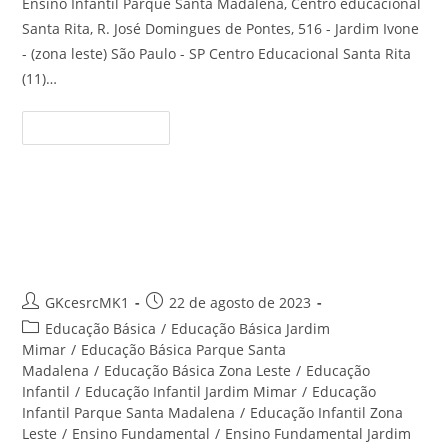
Ensino Infantil Parque Santa Madalena, Centro educacional
Santa Rita, R. José Domingues de Pontes, 516 - Jardim Ivone
- (zona leste) São Paulo - SP Centro Educacional Santa Rita
(11)…
Ensino
Continue Lendo
Infantil
Parque
Santa
Madalena
–
Centro
Educação Infantil Jardim Ivone –
Educacional
Santa
Centro Educacional Santa Rita
Rita
Autor
Post
GKcesrcMK1
22 de agosto de 2023
do
publicado:
Categoria
Educação Básica
/
Educação Básica Jardim
post:
do
Mimar
/
Educação Básica Parque Santa
post:
Madalena
/
Educação Básica Zona Leste
/
Educação
Infantil
/
Educação Infantil Jardim Mimar
/
Educação
Infantil Parque Santa Madalena
/
Educação Infantil Zona
Leste
/
Ensino Fundamental
/
Ensino Fundamental Jardim