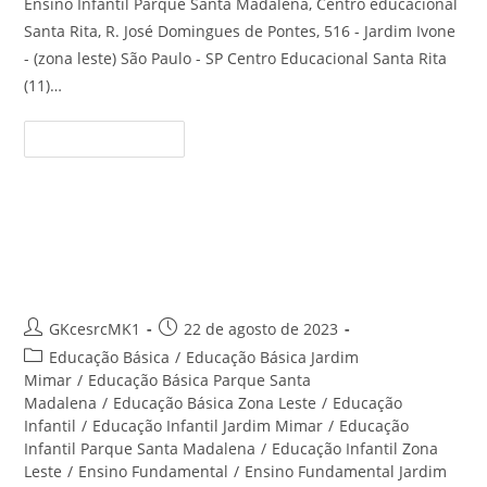
Ensino Infantil Parque Santa Madalena, Centro educacional
Santa Rita, R. José Domingues de Pontes, 516 - Jardim Ivone
- (zona leste) São Paulo - SP Centro Educacional Santa Rita
(11)…
Ensino
Continue Lendo
Infantil
Parque
Santa
Madalena
–
Centro
Educação Infantil Jardim Ivone –
Educacional
Santa
Centro Educacional Santa Rita
Rita
Autor
Post
GKcesrcMK1
22 de agosto de 2023
do
publicado:
Categoria
Educação Básica
/
Educação Básica Jardim
post:
do
Mimar
/
Educação Básica Parque Santa
post:
Madalena
/
Educação Básica Zona Leste
/
Educação
Infantil
/
Educação Infantil Jardim Mimar
/
Educação
Infantil Parque Santa Madalena
/
Educação Infantil Zona
Leste
/
Ensino Fundamental
/
Ensino Fundamental Jardim