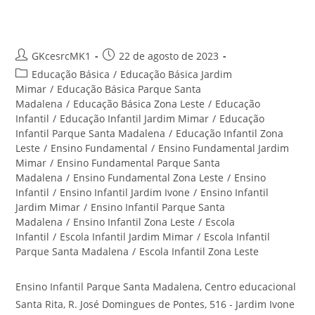
Santa Rita
Autor
Post
GKcesrcMK1
22 de agosto de 2023
do
publicado:
Categoria
Educação Básica
/
Educação Básica Jardim
post:
do
Mimar
/
Educação Básica Parque Santa
post:
Madalena
/
Educação Básica Zona Leste
/
Educação
Infantil
/
Educação Infantil Jardim Mimar
/
Educação
Infantil Parque Santa Madalena
/
Educação Infantil Zona
Leste
/
Ensino Fundamental
/
Ensino Fundamental Jardim
Mimar
/
Ensino Fundamental Parque Santa
Madalena
/
Ensino Fundamental Zona Leste
/
Ensino
Infantil
/
Ensino Infantil Jardim Ivone
/
Ensino Infantil
Jardim Mimar
/
Ensino Infantil Parque Santa
Madalena
/
Ensino Infantil Zona Leste
/
Escola
Infantil
/
Escola Infantil Jardim Mimar
/
Escola Infantil
Parque Santa Madalena
/
Escola Infantil Zona Leste
Ensino Infantil Parque Santa Madalena, Centro educacional
Santa Rita, R. José Domingues de Pontes, 516 - Jardim Ivone