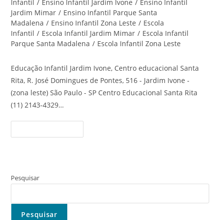
Infantil
/
Ensino Infantil Jardim Ivone
/
Ensino Infantil
Jardim Mimar
/
Ensino Infantil Parque Santa
Madalena
/
Ensino Infantil Zona Leste
/
Escola
Infantil
/
Escola Infantil Jardim Mimar
/
Escola Infantil
Parque Santa Madalena
/
Escola Infantil Zona Leste
Educação Infantil Jardim Ivone, Centro educacional Santa
Rita, R. José Domingues de Pontes, 516 - Jardim Ivone -
(zona leste) São Paulo - SP Centro Educacional Santa Rita
(11) 2143-4329…
Educação
Continue Lendo
Infantil
Jardim
Ivone
–
Centro
Educacional
Santa
Pesquisar
Rita
Pesquisar