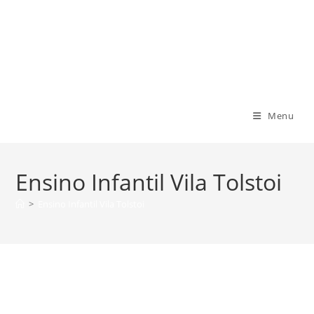
Ir
para
Centro Educacional Santa Rita de
o
conteúdo
Cassia
Menu
Ensino Infantil Vila Tolstoi
>
Ensino Infantil Vila Tolstoi
Ensino Infantil Parque Santa
Madalena – Centro Educacional