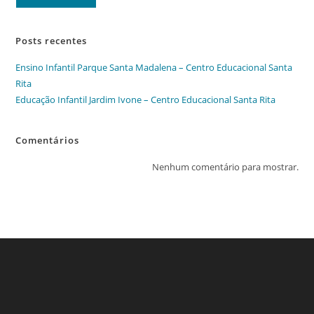
Posts recentes
Ensino Infantil Parque Santa Madalena – Centro Educacional Santa
Rita
Educação Infantil Jardim Ivone – Centro Educacional Santa Rita
Comentários
Nenhum comentário para mostrar.