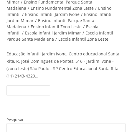
Mimar
/
Ensino Fundamental Parque Santa
Madalena
/
Ensino Fundamental Zona Leste
/
Ensino
Infantil
/
Ensino Infantil Jardim Ivone
/
Ensino Infantil
Jardim Mimar
/
Ensino Infantil Parque Santa
Madalena
/
Ensino Infantil Zona Leste
/
Escola
Infantil
/
Escola Infantil Jardim Mimar
/
Escola Infantil
Parque Santa Madalena
/
Escola Infantil Zona Leste
Educação Infantil Jardim Ivone, Centro educacional Santa
Rita, R. José Domingues de Pontes, 516 - Jardim Ivone -
(zona leste) São Paulo - SP Centro Educacional Santa Rita
(11) 2143-4329…
Educação
Continue Lendo
Infantil
Jardim
Ivone
–
Centro
Educacional
Santa
Pesquisar
Rita