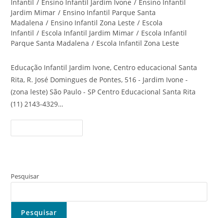
Infantil
/
Ensino Infantil Jardim Ivone
/
Ensino Infantil
Jardim Mimar
/
Ensino Infantil Parque Santa
Madalena
/
Ensino Infantil Zona Leste
/
Escola
Infantil
/
Escola Infantil Jardim Mimar
/
Escola Infantil
Parque Santa Madalena
/
Escola Infantil Zona Leste
Educação Infantil Jardim Ivone, Centro educacional Santa
Rita, R. José Domingues de Pontes, 516 - Jardim Ivone -
(zona leste) São Paulo - SP Centro Educacional Santa Rita
(11) 2143-4329…
Educação
Continue Lendo
Infantil
Jardim
Ivone
–
Centro
Educacional
Santa
Pesquisar
Rita
Pesquisar