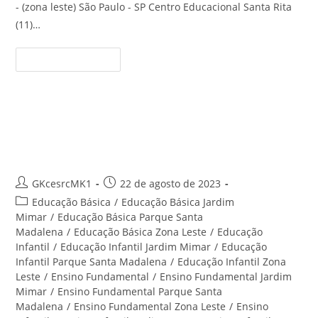
- (zona leste) São Paulo - SP Centro Educacional Santa Rita
(11)…
Ensino
Continue Lendo
Infantil
Parque
Santa
Madalena
–
Centro
Educação Infantil Jardim Ivone –
Educacional
Santa
Centro Educacional Santa Rita
Rita
Autor
Post
GKcesrcMK1
22 de agosto de 2023
do
publicado:
Categoria
Educação Básica
/
Educação Básica Jardim
post:
do
Mimar
/
Educação Básica Parque Santa
post:
Madalena
/
Educação Básica Zona Leste
/
Educação
Infantil
/
Educação Infantil Jardim Mimar
/
Educação
Infantil Parque Santa Madalena
/
Educação Infantil Zona
Leste
/
Ensino Fundamental
/
Ensino Fundamental Jardim
Mimar
/
Ensino Fundamental Parque Santa
Madalena
/
Ensino Fundamental Zona Leste
/
Ensino