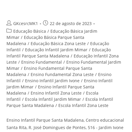
Santa Rita
Autor
Post
GKcesrcMK1
22 de agosto de 2023
do
publicado:
Categoria
Educação Básica
/
Educação Básica Jardim
post:
do
Mimar
/
Educação Básica Parque Santa
post:
Madalena
/
Educação Básica Zona Leste
/
Educação
Infantil
/
Educação Infantil Jardim Mimar
/
Educação
Infantil Parque Santa Madalena
/
Educação Infantil Zona
Leste
/
Ensino Fundamental
/
Ensino Fundamental Jardim
Mimar
/
Ensino Fundamental Parque Santa
Madalena
/
Ensino Fundamental Zona Leste
/
Ensino
Infantil
/
Ensino Infantil Jardim Ivone
/
Ensino Infantil
Jardim Mimar
/
Ensino Infantil Parque Santa
Madalena
/
Ensino Infantil Zona Leste
/
Escola
Infantil
/
Escola Infantil Jardim Mimar
/
Escola Infantil
Parque Santa Madalena
/
Escola Infantil Zona Leste
Ensino Infantil Parque Santa Madalena, Centro educacional
Santa Rita, R. José Domingues de Pontes, 516 - Jardim Ivone