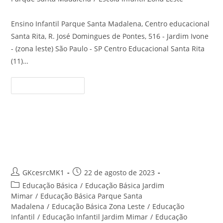
Ensino Infantil Parque Santa Madalena, Centro educacional
Santa Rita, R. José Domingues de Pontes, 516 - Jardim Ivone
- (zona leste) São Paulo - SP Centro Educacional Santa Rita
(11)…
Ensino
Continue Lendo
Infantil
Parque
Santa
Madalena
–
Centro
Educação Infantil Jardim Ivone –
Educacional
Santa
Centro Educacional Santa Rita
Rita
Autor
Post
GKcesrcMK1
22 de agosto de 2023
do
publicado:
Categoria
Educação Básica
/
Educação Básica Jardim
post:
do
Mimar
/
Educação Básica Parque Santa
post:
Madalena
/
Educação Básica Zona Leste
/
Educação
Infantil
/
Educação Infantil Jardim Mimar
/
Educação