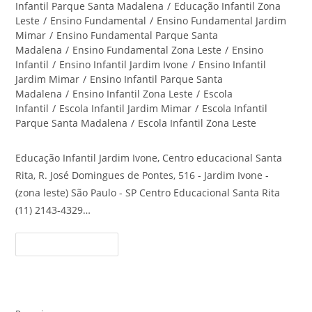
Infantil Parque Santa Madalena
/
Educação Infantil Zona
Leste
/
Ensino Fundamental
/
Ensino Fundamental Jardim
Mimar
/
Ensino Fundamental Parque Santa
Madalena
/
Ensino Fundamental Zona Leste
/
Ensino
Infantil
/
Ensino Infantil Jardim Ivone
/
Ensino Infantil
Jardim Mimar
/
Ensino Infantil Parque Santa
Madalena
/
Ensino Infantil Zona Leste
/
Escola
Infantil
/
Escola Infantil Jardim Mimar
/
Escola Infantil
Parque Santa Madalena
/
Escola Infantil Zona Leste
Educação Infantil Jardim Ivone, Centro educacional Santa
Rita, R. José Domingues de Pontes, 516 - Jardim Ivone -
(zona leste) São Paulo - SP Centro Educacional Santa Rita
(11) 2143-4329…
Educação
Continue Lendo
Infantil
Jardim
Ivone
–
Centro
Educacional