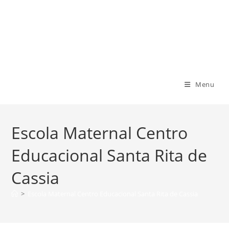
Ir
para
Centro Educacional Santa Rita de
o
conteúdo
Cassia
Menu
Escola Maternal Centro
Educacional Santa Rita de
Cassia
>
Escola Maternal Centro Educacional Santa Rita de Cassia