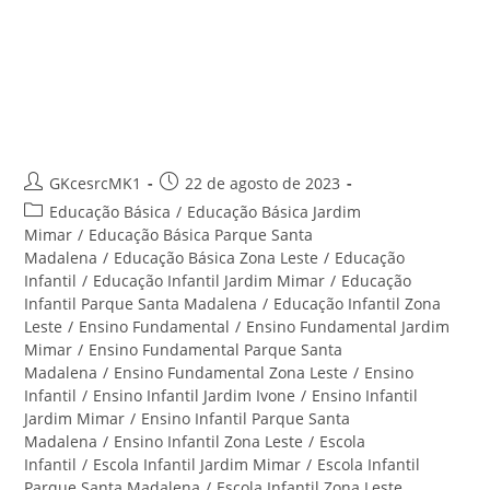
Ensino Infantil Parque Santa
Madalena – Centro Educacional
Santa Rita
Autor
Post
GKcesrcMK1
22 de agosto de 2023
do
publicado:
Categoria
Educação Básica
/
Educação Básica Jardim
post:
do
Mimar
/
Educação Básica Parque Santa
post:
Madalena
/
Educação Básica Zona Leste
/
Educação
Infantil
/
Educação Infantil Jardim Mimar
/
Educação
Infantil Parque Santa Madalena
/
Educação Infantil Zona
Leste
/
Ensino Fundamental
/
Ensino Fundamental Jardim
Mimar
/
Ensino Fundamental Parque Santa
Madalena
/
Ensino Fundamental Zona Leste
/
Ensino
Infantil
/
Ensino Infantil Jardim Ivone
/
Ensino Infantil
Jardim Mimar
/
Ensino Infantil Parque Santa
Madalena
/
Ensino Infantil Zona Leste
/
Escola
Infantil
/
Escola Infantil Jardim Mimar
/
Escola Infantil
Parque Santa Madalena
/
Escola Infantil Zona Leste