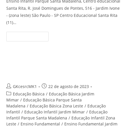
Ensino Infantil Parque Santa Madalena, Centro educacional
Santa Rita, R. José Domingues de Pontes, 516 - Jardim Ivone
- (zona leste) São Paulo - SP Centro Educacional Santa Rita
(11)…
Ensino
Continue Lendo
Infantil
Parque
Santa
Madalena
–
Centro
Educação Infantil Jardim Ivone –
Educacional
Santa
Centro Educacional Santa Rita
Rita
Autor
Post
GKcesrcMK1
22 de agosto de 2023
do
publicado:
Categoria
Educação Básica
/
Educação Básica Jardim
post:
do
Mimar
/
Educação Básica Parque Santa
post:
Madalena
/
Educação Básica Zona Leste
/
Educação
Infantil
/
Educação Infantil Jardim Mimar
/
Educação
Infantil Parque Santa Madalena
/
Educação Infantil Zona
Leste
/
Ensino Fundamental
/
Ensino Fundamental Jardim