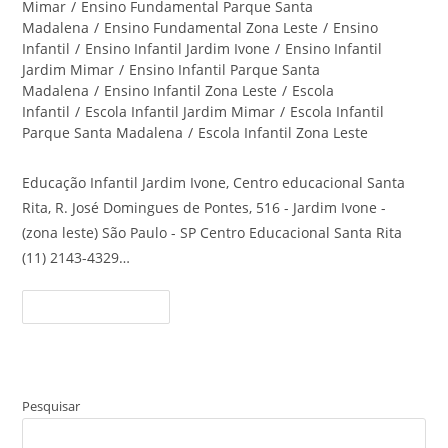
Mimar
/
Ensino Fundamental Parque Santa
Madalena
/
Ensino Fundamental Zona Leste
/
Ensino
Infantil
/
Ensino Infantil Jardim Ivone
/
Ensino Infantil
Jardim Mimar
/
Ensino Infantil Parque Santa
Madalena
/
Ensino Infantil Zona Leste
/
Escola
Infantil
/
Escola Infantil Jardim Mimar
/
Escola Infantil
Parque Santa Madalena
/
Escola Infantil Zona Leste
Educação Infantil Jardim Ivone, Centro educacional Santa
Rita, R. José Domingues de Pontes, 516 - Jardim Ivone -
(zona leste) São Paulo - SP Centro Educacional Santa Rita
(11) 2143-4329…
Educação
Continue Lendo
Infantil
Jardim
Ivone
–
Centro
Educacional
Santa
Pesquisar
Rita