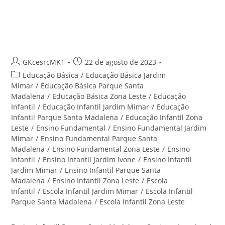
Ensino Infantil Parque Santa
Madalena – Centro Educacional
Santa Rita
Autor
Post
GKcesrcMK1
22 de agosto de 2023
do
publicado:
Categoria
Educação Básica
/
Educação Básica Jardim
post:
do
Mimar
/
Educação Básica Parque Santa
post:
Madalena
/
Educação Básica Zona Leste
/
Educação
Infantil
/
Educação Infantil Jardim Mimar
/
Educação
Infantil Parque Santa Madalena
/
Educação Infantil Zona
Leste
/
Ensino Fundamental
/
Ensino Fundamental Jardim
Mimar
/
Ensino Fundamental Parque Santa
Madalena
/
Ensino Fundamental Zona Leste
/
Ensino
Infantil
/
Ensino Infantil Jardim Ivone
/
Ensino Infantil
Jardim Mimar
/
Ensino Infantil Parque Santa
Madalena
/
Ensino Infantil Zona Leste
/
Escola
Infantil
/
Escola Infantil Jardim Mimar
/
Escola Infantil
Parque Santa Madalena
/
Escola Infantil Zona Leste