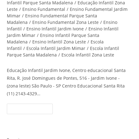
Infantil Parque Santa Madalena
/
Educação Infantil Zona
Leste
/
Ensino Fundamental
/
Ensino Fundamental Jardim
Mimar
/
Ensino Fundamental Parque Santa
Madalena
/
Ensino Fundamental Zona Leste
/
Ensino
Infantil
/
Ensino Infantil Jardim Ivone
/
Ensino Infantil
Jardim Mimar
/
Ensino Infantil Parque Santa
Madalena
/
Ensino Infantil Zona Leste
/
Escola
Infantil
/
Escola Infantil Jardim Mimar
/
Escola Infantil
Parque Santa Madalena
/
Escola Infantil Zona Leste
Educação Infantil Jardim Ivone, Centro educacional Santa
Rita, R. José Domingues de Pontes, 516 - Jardim Ivone -
(zona leste) São Paulo - SP Centro Educacional Santa Rita
(11) 2143-4329…
Educação
Continue Lendo
Infantil
Jardim
Ivone
–
Centro
Educacional