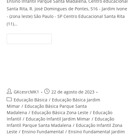
Ensino Infantil Parque Santa Madalena, Centro educacional
Santa Rita, R. José Domingues de Pontes, 516 - Jardim Ivone
- (zona leste) São Paulo - SP Centro Educacional Santa Rita
(11)…
Ensino
Continue Lendo
Infantil
Parque
Santa
Madalena
–
Centro
Educação Infantil Jardim Ivone –
Educacional
Santa
Centro Educacional Santa Rita
Rita
Autor
Post
GKcesrcMK1
22 de agosto de 2023
do
publicado:
Categoria
Educação Básica
/
Educação Básica Jardim
post:
do
Mimar
/
Educação Básica Parque Santa
post:
Madalena
/
Educação Básica Zona Leste
/
Educação
Infantil
/
Educação Infantil Jardim Mimar
/
Educação
Infantil Parque Santa Madalena
/
Educação Infantil Zona
Leste
/
Ensino Fundamental
/
Ensino Fundamental Jardim