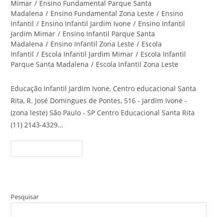
Mimar
/
Ensino Fundamental Parque Santa
Madalena
/
Ensino Fundamental Zona Leste
/
Ensino
Infantil
/
Ensino Infantil Jardim Ivone
/
Ensino Infantil
Jardim Mimar
/
Ensino Infantil Parque Santa
Madalena
/
Ensino Infantil Zona Leste
/
Escola
Infantil
/
Escola Infantil Jardim Mimar
/
Escola Infantil
Parque Santa Madalena
/
Escola Infantil Zona Leste
Educação Infantil Jardim Ivone, Centro educacional Santa
Rita, R. José Domingues de Pontes, 516 - Jardim Ivone -
(zona leste) São Paulo - SP Centro Educacional Santa Rita
(11) 2143-4329…
Educação
Continue Lendo
Infantil
Jardim
Ivone
–
Centro
Educacional
Santa
Pesquisar
Rita