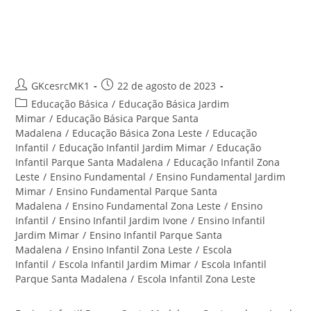
Ensino Infantil Parque Santa
Madalena – Centro Educacional
Santa Rita
Autor
Post
GKcesrcMK1
22 de agosto de 2023
do
publicado:
Categoria
Educação Básica
/
Educação Básica Jardim
post:
do
Mimar
/
Educação Básica Parque Santa
post:
Madalena
/
Educação Básica Zona Leste
/
Educação
Infantil
/
Educação Infantil Jardim Mimar
/
Educação
Infantil Parque Santa Madalena
/
Educação Infantil Zona
Leste
/
Ensino Fundamental
/
Ensino Fundamental Jardim
Mimar
/
Ensino Fundamental Parque Santa
Madalena
/
Ensino Fundamental Zona Leste
/
Ensino
Infantil
/
Ensino Infantil Jardim Ivone
/
Ensino Infantil
Jardim Mimar
/
Ensino Infantil Parque Santa
Madalena
/
Ensino Infantil Zona Leste
/
Escola
Infantil
/
Escola Infantil Jardim Mimar
/
Escola Infantil
Parque Santa Madalena
/
Escola Infantil Zona Leste