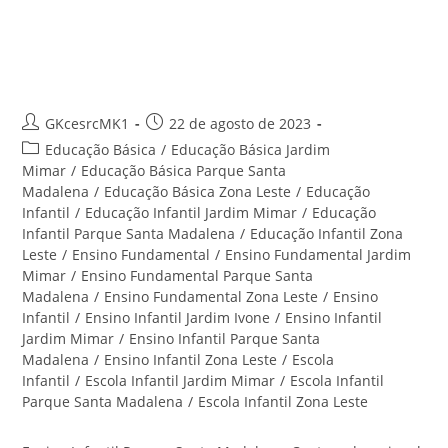
Ensino Infantil Parque Santa
Madalena – Centro Educacional
Santa Rita
Autor
Post
GKcesrcMK1
22 de agosto de 2023
do
publicado:
Categoria
Educação Básica
/
Educação Básica Jardim
post:
do
Mimar
/
Educação Básica Parque Santa
post:
Madalena
/
Educação Básica Zona Leste
/
Educação
Infantil
/
Educação Infantil Jardim Mimar
/
Educação
Infantil Parque Santa Madalena
/
Educação Infantil Zona
Leste
/
Ensino Fundamental
/
Ensino Fundamental Jardim
Mimar
/
Ensino Fundamental Parque Santa
Madalena
/
Ensino Fundamental Zona Leste
/
Ensino
Infantil
/
Ensino Infantil Jardim Ivone
/
Ensino Infantil
Jardim Mimar
/
Ensino Infantil Parque Santa
Madalena
/
Ensino Infantil Zona Leste
/
Escola
Infantil
/
Escola Infantil Jardim Mimar
/
Escola Infantil
Parque Santa Madalena
/
Escola Infantil Zona Leste