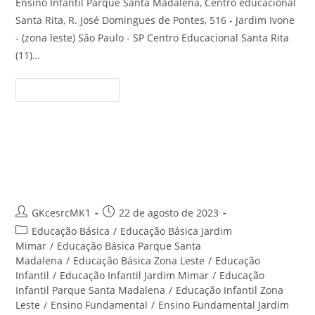
Ensino Infantil Parque Santa Madalena, Centro educacional
Santa Rita, R. José Domingues de Pontes, 516 - Jardim Ivone
- (zona leste) São Paulo - SP Centro Educacional Santa Rita
(11)…
Ensino
Continue Lendo
Infantil
Parque
Santa
Madalena
–
Centro
Educação Infantil Jardim Ivone –
Educacional
Santa
Centro Educacional Santa Rita
Rita
Autor
Post
GKcesrcMK1
22 de agosto de 2023
do
publicado:
Categoria
Educação Básica
/
Educação Básica Jardim
post:
do
Mimar
/
Educação Básica Parque Santa
post:
Madalena
/
Educação Básica Zona Leste
/
Educação
Infantil
/
Educação Infantil Jardim Mimar
/
Educação
Infantil Parque Santa Madalena
/
Educação Infantil Zona
Leste
/
Ensino Fundamental
/
Ensino Fundamental Jardim