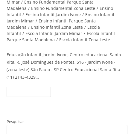
Mimar
/
Ensino Fundamental Parque Santa
Madalena
/
Ensino Fundamental Zona Leste
/
Ensino
Infantil
/
Ensino Infantil Jardim Ivone
/
Ensino Infantil
Jardim Mimar
/
Ensino Infantil Parque Santa
Madalena
/
Ensino Infantil Zona Leste
/
Escola
Infantil
/
Escola Infantil Jardim Mimar
/
Escola Infantil
Parque Santa Madalena
/
Escola Infantil Zona Leste
Educação Infantil Jardim Ivone, Centro educacional Santa
Rita, R. José Domingues de Pontes, 516 - Jardim Ivone -
(zona leste) São Paulo - SP Centro Educacional Santa Rita
(11) 2143-4329…
Educação
Continue Lendo
Infantil
Jardim
Ivone
–
Centro
Educacional
Santa
Pesquisar
Rita